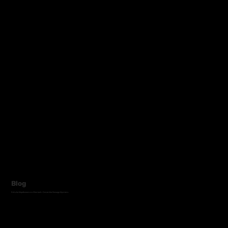
Blog
Sztuka Współczesna w Dłoniach: Ceramika Nowego Wymiaru