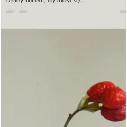
z toczenia na kole garncarskim dla par Walentynki t
idealny moment, aby zbliżyć się...