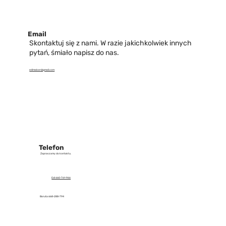
Email
Skontaktuj się z nami. W razie jakichkolwiek innych
pytań, śmiało napisz do nas.
edimalcer@gmail.com
Telefon
Zapraszamy do kontaktu.
Edi 660-761-966
Boruta 668-288-794