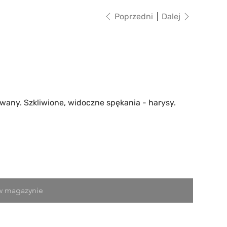
Poprzedni
Dalej
wany. Szkliwione, widoczne spękania - harysy.
w magazynie