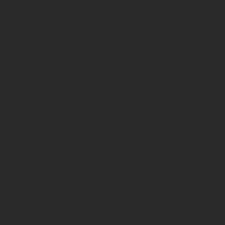
Czereśniowa 7,
43-346 Bielsko-Biała, Poland
660 761 966