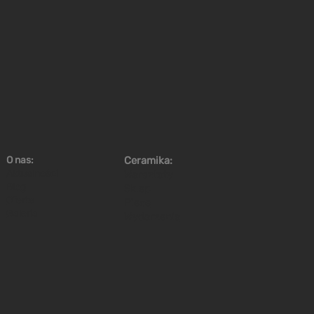
O nas:
Ceramika:
Aktualności
Warsztaty
Blog
Sklep
Oferta
Piece
Galeria
Wydarzenia