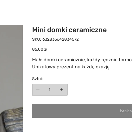
Mini domki ceramiczne
SKU
SKU:
632835642834572
632835642834572
Cena
85,00 zł
Małe domki ceramicznie, każdy ręcznie formo
Unikatowy prezent na każdą okazję.
Sztuk
Brak 