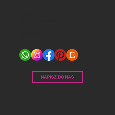
Czereśniowa 7,
43-346 Bielsko-Biała, Poland
660 761 966
NAPISZ DO NAS
© 2024 Malceramika.art. All rights reserved.
​Polityka Prywatności