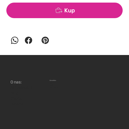
Kup
Ceramika:
O nas:
Warsztaty
Sklep
Piece
Aktualności
Wydarzenia
Blog
Oferta
Galeria