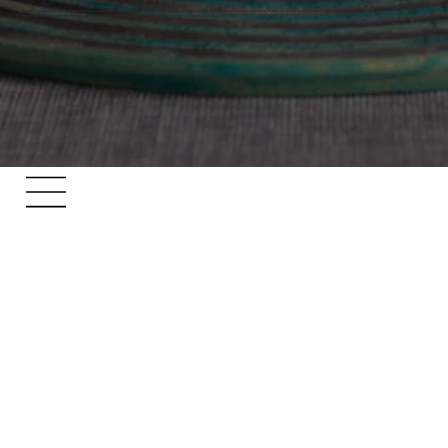
Podaruj swojej połówce niezapomniany czas razem w magicznej Pracowni Ceramicznej Malceramika. Nasze warsztaty to wyjątkowa okazja na wspólne odkrywanie tajemnic sztuki ceramicznej.
W ramach tej wyjątkowej podróży odkryjecie, jak z prostego kawałka gliny stworzyć niezwykłe dzieło sztuki.