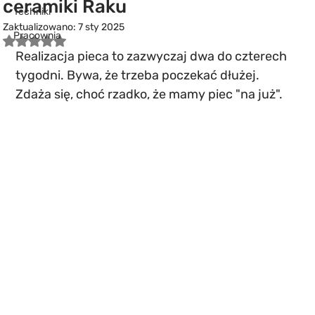
ceramiki Raku
Techniki
Zaktualizowano:
7 sty 2025
Pracownia
Oceniono na NaN z 5 gwiazdek.
Realizacja pieca to zazwyczaj dwa do czterech 
tygodni. Bywa, że trzeba poczekać dłużej. 
Zdaża się, choć rzadko, że mamy piec "na już".