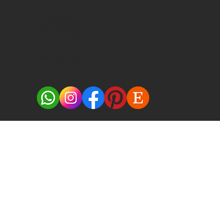
Czereśniowa 7,
43-346 Bielsko-Biała, Poland
660 761 966
NAPISZ DO NAS
© 2024 Malceramika.art. All rights reserved.
​Polityka Prywatności