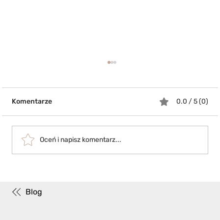
Komentarze
0.0 / 5 (0)
Oceń i napisz komentarz...
Mówią o nich: „Najlepsze piece do
Raku”
Blog