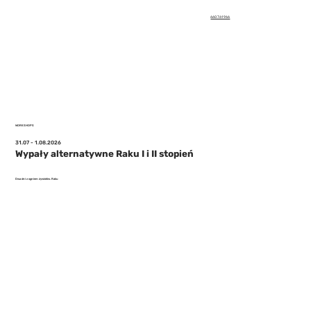
660 761 966
WORKSHOPS
31.07 - 1.08.2026
Wypały alternatywne Raku I i II stopień
Dwa dni z ogniem żywiołów. Raku