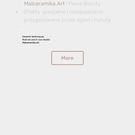
Malceramika.Art
 i Piece Boruty
Efekty specjalne i niespodzianki 
przygotowane przez ogień i naturę
Ceramic techniques
that we use in our studio
Malceramika.art
More