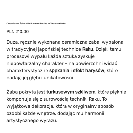
Ceramiczna Żaba – Unikatowa Rzeźba w Technice Raku
Price
PLN 210.00
Duża, ręcznie wykonana ceramiczna żaba, wypalona
w tradycyjnej japońskiej technice
Raku
. Dzięki temu
procesowi wypału każda sztuka zyskuje
niepowtarzalny charakter – na powierzchni widać
charakterystyczne
spękania i efekt harysów
, które
nadają jej głębi i unikatowości.
Żaba pokryta jest
turkusowym szkliwem
, które pięknie
komponuje się z surowością techniki Raku. To
wyjątkowa dekoracja, która w oryginalny sposób
ozdobi każde wnętrze, dodając mu harmonii i
artystycznego wyrazu.