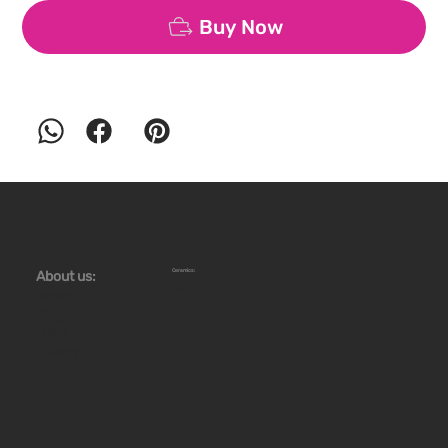
Buy Now
Ceramics:
About us:
Workshops
Store
Stoves
News
Blog
Offer
Gallery