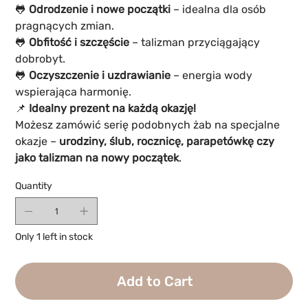
🐸
Odrodzenie i nowe początki
– idealna dla osób
pragnących zmian.
🐸
Obfitość i szczęście
– talizman przyciągający
dobrobyt.
🐸
Oczyszczenie i uzdrawianie
– energia wody
wspierająca harmonię.
📌
Idealny prezent na każdą okazję!
Możesz zamówić serię podobnych żab na specjalne
okazje –
urodziny, ślub, rocznicę, parapetówkę czy
jako talizman na nowy początek
.
Quantity
Only 1 left in stock
Add to Cart