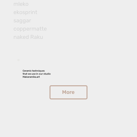
mleko
ekosprint 
saggar
coppermatte
naked Raku
Ceramic techniques
that we use in our studio
Malceramika.art
More