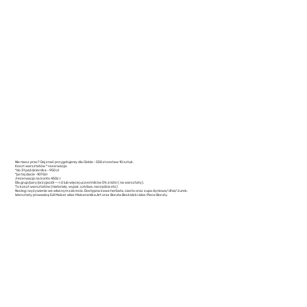
Nie masz prac? Daj znać przygotujemy dla Ciebie - 550 zł zestaw 10 sztuk.
Koszt warsztatów * rezerwacja:
*do 31 października - 950 zł
*po tej dacie -1070zł
/rezerwacja na konto 450z ł
Dla grup/pary/przyjaciół ---> 2 lub więcej uczestników 5% zniżki ( na warsztaty).
To koszt warsztatów (materiały, wypał , szkliwa, narzędzia etc)
Nocleg i wyżywienie we własnym zakresie. Dostępna kawa herbata, ciasto oraz zupa dyniowa/ dhal/ żurek.
Warsztaty prowadzą Edi Malcer alias Malceramika.Art oraz Boruta Beskidzki alias Piece Boruty.