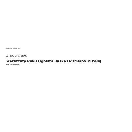
OUTDOOR WORKSHOP
6 i 7 Grudnia 2025
Warsztaty Raku Ognista Baśka i Rumiany Mikołaj
Kurs Raku. I i II stopień.