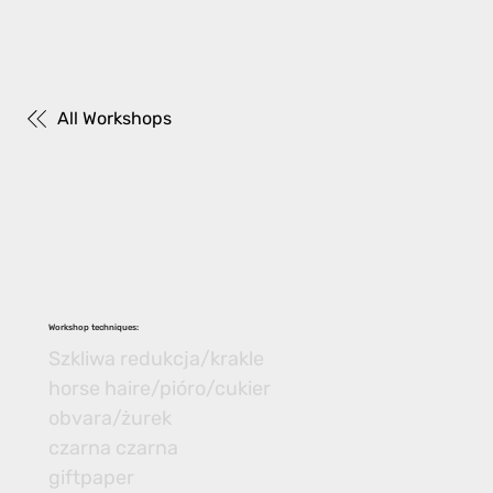
All Workshops
Workshop techniques:
Szkliwa redukcja/krakle
horse haire/pióro/cukier
obvara/żurek
czarna czarna
giftpaper