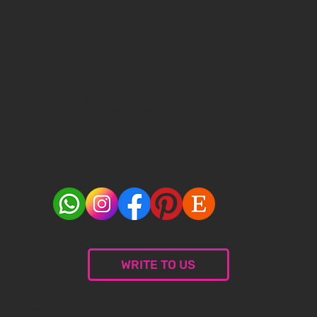
Cherry 7,
43-346 Bielsko-Biala, Poland
660 761 966
WRITE TO US
© 2024 Malceramika.art. All rights reserved.