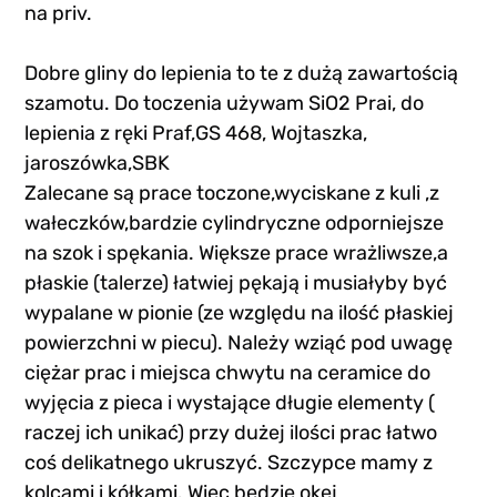
na priv.
Dobre gliny do lepienia to te z dużą zawartością 
szamotu. Do toczenia używam SiO2 Prai, do 
lepienia z ręki Praf,GS 468, Wojtaszka, 
jaroszówka,SBK
Zalecane są prace toczone,wyciskane z kuli ,z 
wałeczków,bardzie cylindryczne odporniejsze 
na szok i spękania. Większe prace wrażliwsze,a 
płaskie (talerze) łatwiej pękają i musiałyby być 
wypalane w pionie (ze względu na ilość płaskiej 
powierzchni w piecu). Należy wziąć pod uwagę 
ciężar prac i miejsca chwytu na ceramice do 
wyjęcia z pieca i wystające długie elementy ( 
raczej ich unikać) przy dużej ilości prac łatwo 
coś delikatnego ukruszyć. Szczypce mamy z 
kolcami i kółkami. Więc będzie okej