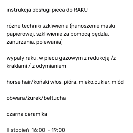
instrukcja obsługi pieca do RAKU
różne techniki szkliwienia (nanoszenie maski 
papierowej, szkliwienie za pomocą pędzla, 
zanurzania, polewania)
wypały raku, w piecu gazowym z redukcją /z 
kraklami / z odymianiem
horse hair/koński włos, pióra, mleko,cukier, miód
obwara/żurek/bełtucha
czarna ceramika
II stopień  16:00  - 19:00 