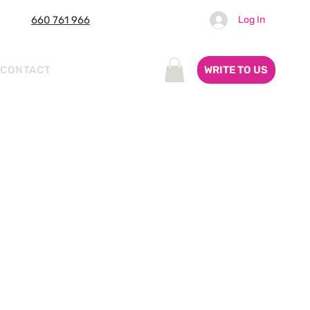
660 761 966
Log In
WRITE TO US
CONTACT