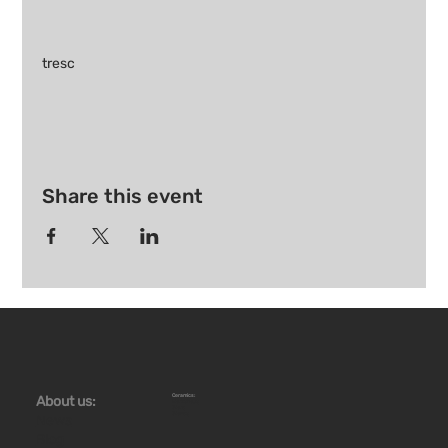
tresc
Share this event
Ceramics:
About us:
Workshops
Store
Stoves
News
Blog