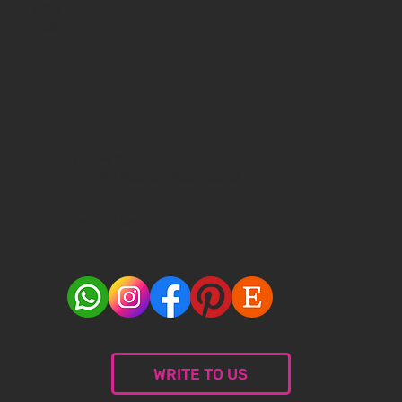
Offer
Gallery
Cherry 7,
43-346 Bielsko-Biala, Poland
660 761 966
WRITE TO US